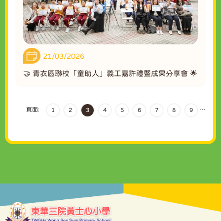
21/03/2026
🤝 青衣區聯校「童助人」義工嘉許禮暨成果分享會 🌟
頁面:
…
1
2
3
4
5
6
7
8
9