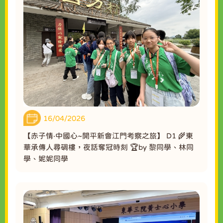
16/04/2026
【赤子情‧中國心~開平新會江門考察之旅】 D1 🌾東
華承傳人尋碉樓，夜話奪冠時刻 🏆by 黎同學、林同
學、妮妮同學