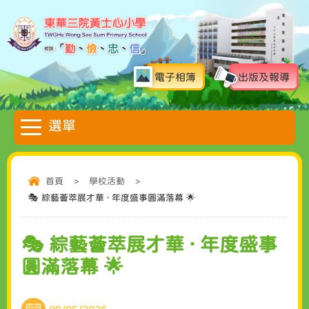
電子相簿
出版及報導
首頁
>
學校活動
>
🎭 綜藝薈萃展才華 · 年度盛事圓滿落幕 🌟
🎭 綜藝薈萃展才華 · 年度盛事
圓滿落幕 🌟