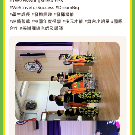
#TWGHsWongSeeSumPS
#WeStriveforSuccess
#DreamBig
#學生成長
#發掘興趣
#發揮潛能
#綜藝薈萃
#校園年度盛事
#多元才能
#舞台小明星
#團隊
合作
#感謝訓練老師及導師