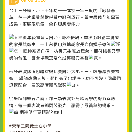
09/05/2026
台上三分鐘，台下十年功——本校一年一度的「綜藝薈
萃」在一片掌聲與歡呼聲中順利舉行。學生展現全年學習
成果，更展現勇氣、合作與應變能力！
低年級初登大舞台 · 毫不怯場，首次面對禮堂滿座
的家長與師生，一上台便自然地朝家長方向揮手微笑
，眼神充滿自信，彷彿天生屬於舞台。那份純真又專
業的台風，讓全場觀眾融化成笑聲與掌聲
。
部分表演隊伍因禮堂與比賽舞台大小不一，臨場應變見機
智 ，導師改動人數、動作甚至出場序，功不可沒。同學們
迅速配合，展現高度團隊默契
。
從舞蹈到樂器合奏，每一項表演都見證同學的努力與熱
情。每一個表演者都閃閃發光，贏得了最真摯的喝采。
期待明年更精彩的你！
#東華三院黃士心小學