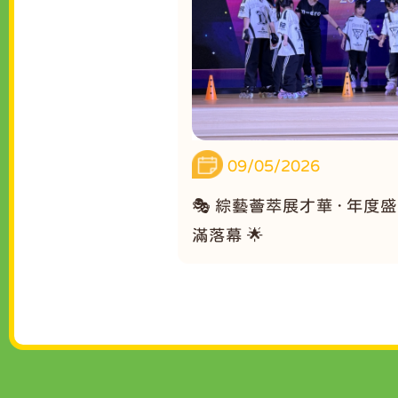
09/05/2026
🎭 綜藝薈萃展才華 · 年度
滿落幕 🌟