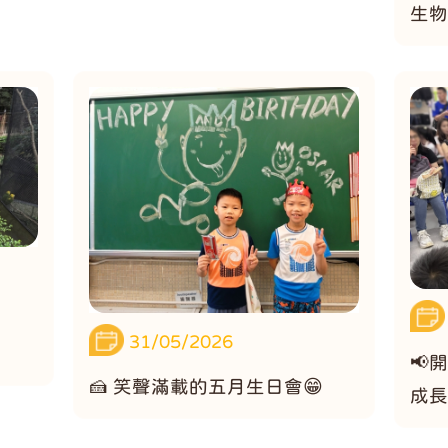
生物
之
31/05/2026
📢
🍰 笑聲滿載的五月生日會😁
成長