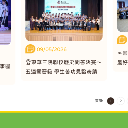
09/05/2026
👊
🏆東華三院聯校歷史問答決賽～
最好
盛事圓
五連霸晉級 學生苦功見證奇蹟
頁面:
1
2