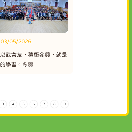
03/05/2026
🏻以武會友，積極參與，就是
的學習。💪🏼
3
4
5
6
7
8
9
…