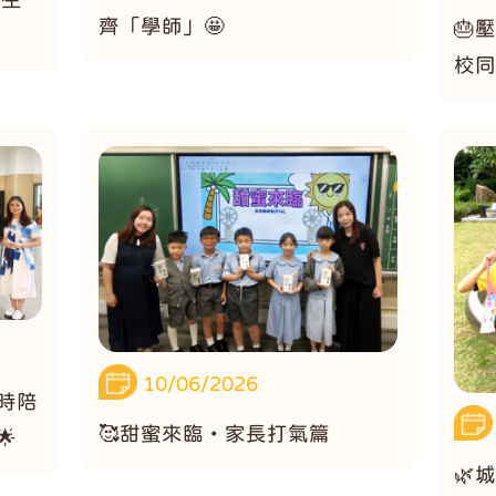
齊「學師」🤩
🎂
校同
10/06/2026
隨時陪
🥰甜蜜來臨・家長打氣篇

🌿