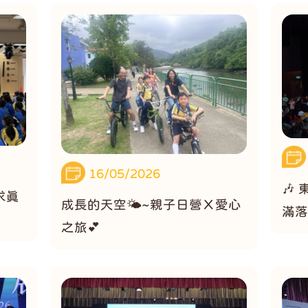
16/05/2026
🎶
求真
成長的天空🌤️~親子日營Ｘ愛心
滿落
之旅💕