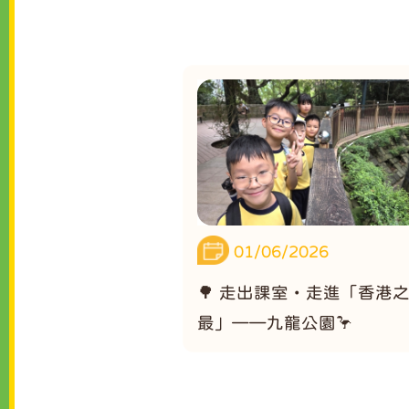
01/06/2026
🌳 走出課室・走進「香港
最」——九龍公園🦩