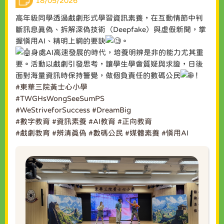
18/05/2026
高年級同學透過戲劇形式學習資訊素養，在互動情節中判
斷訊息真偽、拆解深偽技術（Deepfake）與虛假新聞，掌
握慎用AI、精明上網的要訣
。
身處AI高速發展的時代，培養明辨是非的能力尤其重
要。活動以戲劇引發思考，讓學生學會質疑與求證，日後
面對海量資訊時保持警覺，做個負責任的數碼公民
！
#東華三院黃士心小學
#TWGHsWongSeeSumPS
#WeStriveforSuccess
#DreamBig
#數字教育
#資訊素養
#AI教育
#正向教育
#戲劇教育
#辨清真偽
#數碼公民
#媒體素養
#慎用A
I