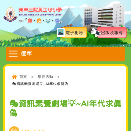
電子相簿
出版及報導
首頁
>
學校活動
>
🎭資訊素養劇場💡~AI年代求真偽
🎭資訊素養劇場💡~AI年代求真
偽