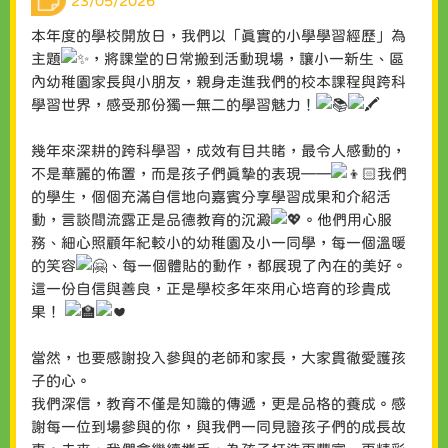
23/05/2026
本年度的學校開放日，我們以「真實的小學學習經歷」為
主題
，將課堂的日常搬到活動現場，讓小一新生、區
內幼稚園家長與小朋友，親身走進我們的校本課程與跨科
學習世界，感受那份獨一無二的學習魅力！
幾年來深耕的跨科學習，成效有目共睹，最令人感動的，
不是華麗的佈置，而是孩子們真摯的表現——
我們
的學生，個個充滿自信地向嘉賓分享學習成果和介紹活
動，言談間流露正是品德教育的沉澱
。他們用心服
務、細心照顧年紀較小的幼稚園及小一同學，每一個溫暖
的笑容
、每一個體貼的動作，都展現了內在的美好。
這一份自信與善良，正是學校多年來用心培育的珍貴成
果！
當然，也要感謝投入參與的老師和家長，大家貫徹愛護孩
子的心。
我們深信，教育不僅是知識的傳遞，更是品格的養成。感
謝每一位到場參與的你，與我們一同見證孩子們的成長故