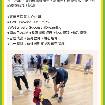
事。未來，我們會繼續攜手，為孩子打造更豐富、更精彩
的學習旅程！
#東華三院黃士心小學
#TWGHsWongSeeSumPS
#WeStriveforSuccess
#DreamBig
#開放日2026
#真實學習經歷
#校本課程
#跨科學習
#自信成長
#品德教育
#用心培育
#小一體驗
#幼稚園銜接
#教育有溫度