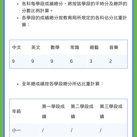
各科每學段成績總分，將按該學段的平時分及總評的
分數比例計算。
各學段的成績總分按教育局所規定的各科佔分比重計
算：
中文
英文
數學
常識
視藝
音樂
9
9
9
6
3
2
全年總成績按各學段總分所佔比重計算：
第一學段成
第二學段成
第三學段成
年級
績
績
績
小一
/
/
/