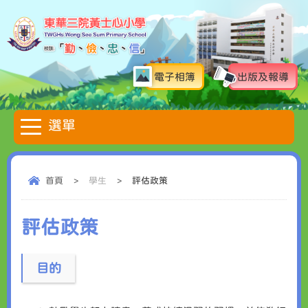
電子相簿
出版及報導
首頁
>
學生
>
評估政策
評估政策
目的