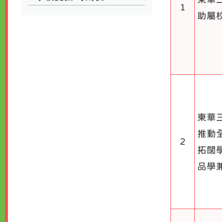
1
助屬
東華
推動
2
拓闊
品學