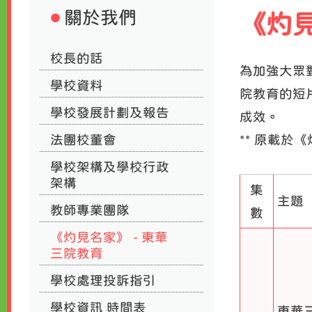
關於我們
《灼見
校長的話
為加強大眾
學校資料
院教育的短
學校發展計劃及報告
成效。
法團校董會
** 原載於
學校架構及學校行政
架構
集
主題
教師專業團隊
數
《灼見名家》 - 東華
三院教育
學校處理投訴指引
學校資訊 時間表
東華