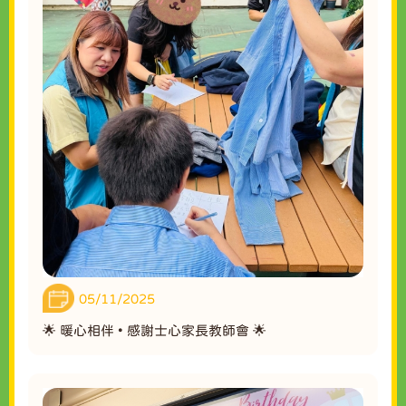
05/11/2025
🌟 暖心相伴 • 感謝士心家長教師會 🌟