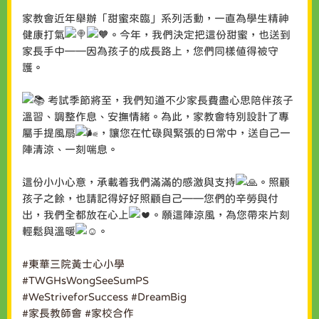
家教會近年舉辦「甜蜜來臨」系列活動，一直為學生精神
健康打氣
。今年，我們決定把這份甜蜜，也送到
家長手中——因為孩子的成長路上，您們同樣值得被守
護。
考試季節將至，我們知道不少家長費盡心思陪伴孩子
溫習、調整作息、安撫情緒。為此，家教會特別設計了專
屬手提風扇
，讓您在忙碌與緊張的日常中，送自己一
陣清涼、一刻喘息。
這份小小心意，承載着我們滿滿的感激與支持
。照顧
孩子之餘，也請記得好好照顧自己——您們的辛勞與付
出，我們全都放在心上
。願這陣涼風，為您帶來片刻
輕鬆與溫暖
。
#東華三院黃士心小學
#TWGHsWongSeeSumPS
#WeStriveforSuccess
#DreamBig
#家長教師會
#家校合作