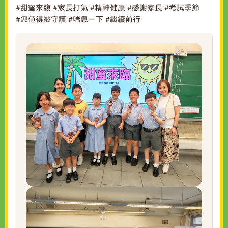
#甜蜜來臨
#家長打氣
#精神健康
#感謝家長
#考試季節
#您值得被守護
#喘息一下
#繼續前行