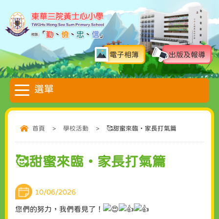
電子相簿
出版及報導
首頁
>
學校活動
>
🥰甜蜜來臨・家長打氣篇
🥰甜蜜來臨・家長打氣篇
10/06/2026
您們的努力，我們看見了！