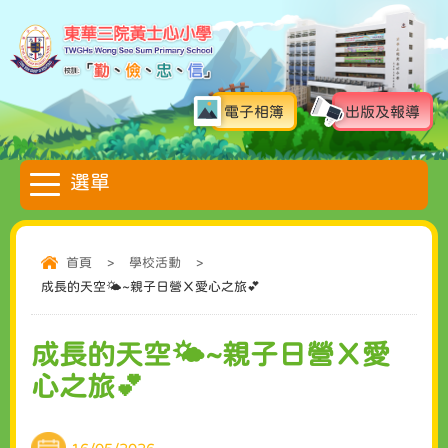
電子相簿
出版及報導
首頁
>
學校活動
>
成長的天空🌤️~親子日營Ｘ愛心之旅💕
成長的天空🌤️~親子日營Ｘ愛
心之旅💕