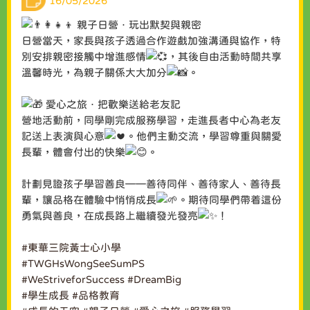
16/05/2026
親子日營．玩出默契與親密
日營當天，家長與孩子透過合作遊戲加強溝通與協作，特
別安排親密接觸中增進感情
，其後自由活動時間共享
溫馨時光，為親子關係大大加分
。
愛心之旅．把歡樂送給老友記
營地活動前，同學剛完成服務學習，走進長者中心為老友
記送上表演與心意
。他們主動交流，學習尊重與關愛
長輩，體會付出的快樂
。
計劃見證孩子學習善良——善待同伴、善待家人、善待長
輩，讓品格在體驗中悄悄成長
。期待同學們帶着這份
勇氣與善良，在成長路上繼續發光發亮
！
#東華三院黃士心小學
#TWGHsWongSeeSumPS
#WeStriveforSuccess
#DreamBig
#學生成長
#品格教育