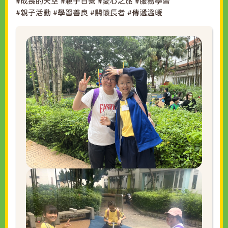
#成長的天空
#親子日營
#愛心之旅
#服務學習
#親子活動
#學習善良
#關懷長者
#傳遞溫暖