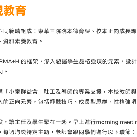
觀教育
不同範疇組成：東華三院院本德育課、校本正向成長課
、資訊素養教育。
ERMA+H 的框架，滲入發掘學生品格強項的元素，
向。
構「小童群益會」社工及導師的專業支援，本校教師與
入的正向元素，包括靜觀技巧、成長型思維、性格強項
，讓主任及學生聚在一起。早上進行morning mee
。每週均設特定主題，老師會跟同學們進行以下環節：