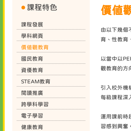
課程特色
價值
課程發展
由以下幾個
學科網頁
育、性教育
價值觀教育
國民教育
以當中以P
觀教育的方
資優教育
STEAM教育
引入校外機
閱讀推廣
每級課程深
跨學科學習
電子學習
運用課前時段
習感到興奮
健康教育