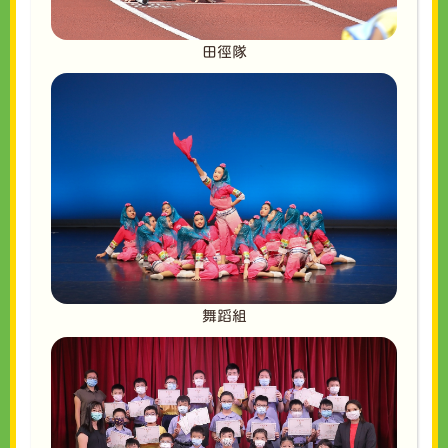
田徑隊
舞蹈組