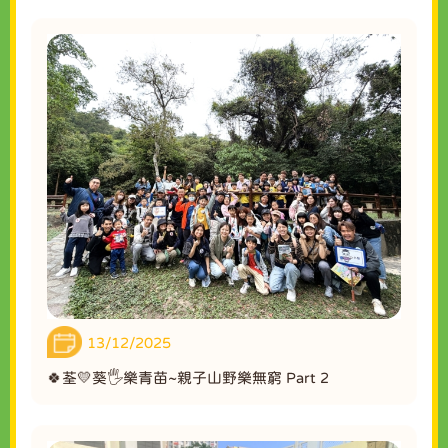
13/12/2025
🍀荃💛葵🖐️樂青苗~親子山野樂無窮 Part 2