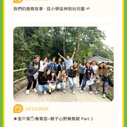
我們的服務故事 ‧ 從小學延伸到幼兒園 🌱
13/12/2025
🍀荃💛葵🖐️樂青苗~親子山野樂無窮 Part 1