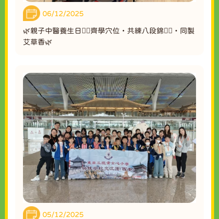
06/12/2025
🌿親子中醫養生日💆‍♀️齊學穴位・共練八段錦🧘‍♂️・同製
艾草香🌿
05/12/2025