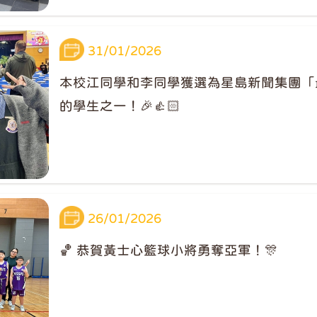
31/01/2026
本校江同學和李同學獲選為星島新聞集團「
的學生之一！🎉👍🏻
26/01/2026
🏀 恭賀黃士心籃球小將勇奪亞軍！🎊