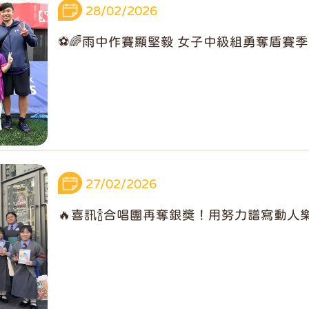
28/02/2026
⚽️🌈雨中作賽顯堅毅 女子中級組勇奪盾賽季軍
27/02/2026
🔥喜訊🍾合唱團再奪銀獎！用努力譜寫動人樂