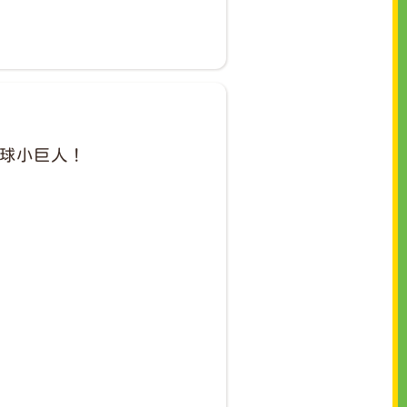
鉛球小巨人！