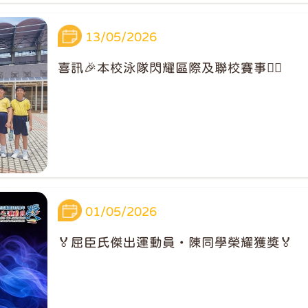
13/05/2026
喜訊🎉本校泳隊閃耀區際及聯校賽事🏊‍♀️
01/05/2026
🏅屈臣氏傑出運動員・陳同學榮耀獲獎🏅