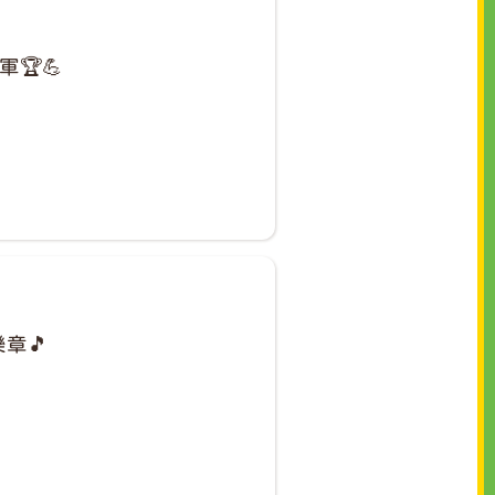
🏆💪
章🎵