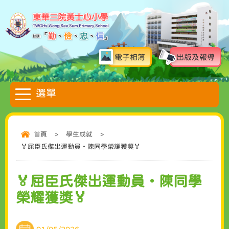
電子相簿
出版及報導
首頁
>
學生成就
>
🏅屈臣氏傑出運動員・陳同學榮耀獲獎🏅
🏅屈臣氏傑出運動員・陳同學
榮耀獲獎🏅