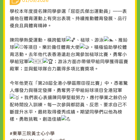
01/05/2026
學校本年度提名陳同學參選「屈臣氏傑出運動員」——表
揚他在體育運動上有突出表現、持續推動體育發展、品行
優良且具體育精神。
陳同學熱愛運動，橫跨籃球
、槌球、游泳
、推鉛
球
等項目，樂於擔任體育大使
，積極協助學校體
育活動。去年他代表香港遠赴台灣參加槌球比賽，勇奪小
學組冠軍
；游泳方面亦帶領甲組同學獲得區賽
殿軍；並與籃球隊合力贏得多項比賽獎項。
今年他更在「第28屆全港小學區際田徑比賽」中，憑著驚
人爆發力與穩定發揮，勇奪男子甲組鉛球項目全港冠軍
。我們衷心表揚陳同學堅毅努力，應付學業之餘仍分
配時間投入訓練，每一次參與都認真、反思、要求自己不
斷提升水平，最終取得優秀成績。期望同學們以他為榜
樣，勇敢挑戰，創造佳績
#東華三院黃士心小學