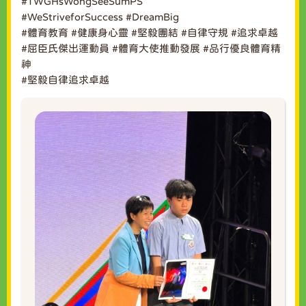
#TWGHsWongSeeSumPS
#WeStriveforSuccess
#DreamBig
#體育教育
#健康身心靈
#堅毅團結
#自律守規
#追求卓越
#屈臣氏傑出運動員
#體育大使推動發展
#品行優良體育精
神
#堅毅自律追求卓越