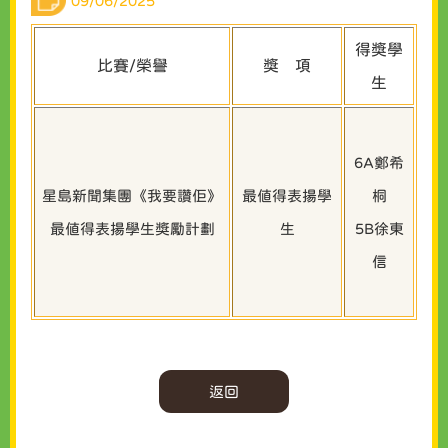
09/06/2025
得獎學
比賽/榮譽
獎 項
生
6A鄭希
星島新聞集團《我要讚佢》
最值得表揚學
桐
最值得表揚學生獎勵計劃
生
5B徐東
信
返回