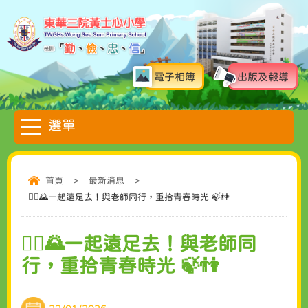
電子相簿
出版及報導
首頁
>
最新消息
>
🚶‍♀️🌄一起遠足去！與老師同行，重拾青春時光 🍃👫
🚶‍♀️🌄一起遠足去！與老師同
行，重拾青春時光 🍃👫