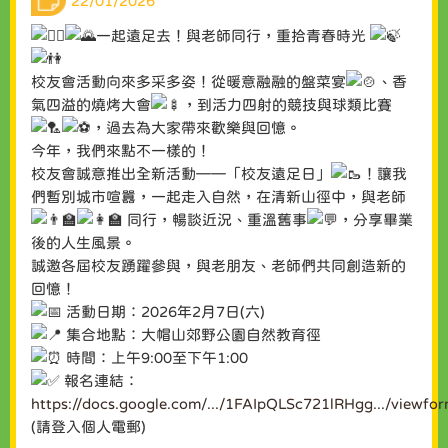
22/01/2026
一起遠足去！與老師同行，重拾青春時光
校友會活動向來多采多姿！從暖意融融的盤菜宴
、香
氣四溢的燒烤大會
，到活力四射的競技與球類比賽
，過去為大家帶來歡樂與回憶。
今年，我們來點不一樣的！
校友會誠意推出全新活動——「校友遠足日」
！讓我
們暫別城市喧囂，一起走入自然，在清新山徑中，與老師
同行，暢談近況、重溫舊事
，分享畢業
後的人生風景。
誠邀各屆校友踴躍參與，與老朋友、老師們共同創造新的
回憶！
活動日期：2026年2月7日(六)
集合地點：大帽山郊野公園自然教育徑
時間：上午9:00至下午1:00
報名連結：
https://docs.google.com/.../1FAIpQLSc721lRHgg.../viewform
(請登入個人電郵)