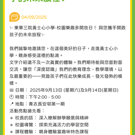
04/09/2025
✨ 東華三院黃士心小學-校園樂趣多開放日！ 與您攜手開啟
孩子的未來旅程✨
我們誠摯地邀請您，在這個美好的日子，走進黃士心小
學，親身感受這裡的點滴。
文字介紹遠不及一次真實的體驗。我們期待能與您面對面
交流，讓您「深度認識」我們的教育理念、教學環境，以
及最重要的——見證孩子們在此快樂成長、發光發熱的模
樣。
📅 日期： 2025年9月13日 (星期六)及9月14日(星期日)
🕙 時間：下午2:00 - 5:00
📍 地點：青衣長安邨第一期
活動亮點搶先看：
🔹 校長的話： 深入瞭解辦學願景與精神
🔹 校園導覽： 探索充滿活力的學習空間
🔹 課程體驗： 親身體驗富趣味特色課程