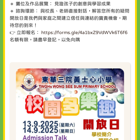
🔹 攤位及作品展覽： 見證孩子的創意與學習成果
🔹 諮詢環節： 與校長、老師直接對話，解答您所有的疑問
開放日是我們與家庭之間建立信任與連結的寶貴機會，期
待您的到來！
👉 立即報名：
https://forms.gle/4a1bxZ9VdWVk6T6f6
名額有限，請盡早登記，以免向隅